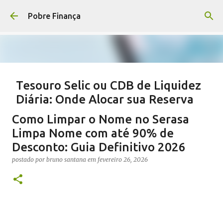
Pular para o conteúdo principal
Pobre Finança
Tesouro Selic ou CDB de Liquidez
Diária: Onde Alocar sua Reserva
de Emergência em 2026?
Como Limpar o Nome no Serasa
postado por
bruno santana
em
fevereiro 28, 2026
BANCO
Limpa Nome com até 90% de
Desconto: Guia Definitivo 2026
INVESTIMENTO
postado por
bruno santana
em
fevereiro 26, 2026
0