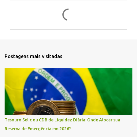
C
o
m
e
n
t
Postagens mais visitadas
á
r
i
o
s
Tesouro Selic ou CDB de Liquidez Diária: Onde Alocar sua
Reserva de Emergência em 2026?